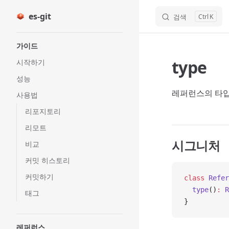
es-git
검색
K
Skip to content
Sidebar Navigation
가이드
type
시작하기
성능
레퍼런스의 타입
사용법
리포지토리
리모트
시그니처
비교
커밋 히스토리
커밋하기
class
 Refer
  type
()
:
 R
태그
}
레퍼런스