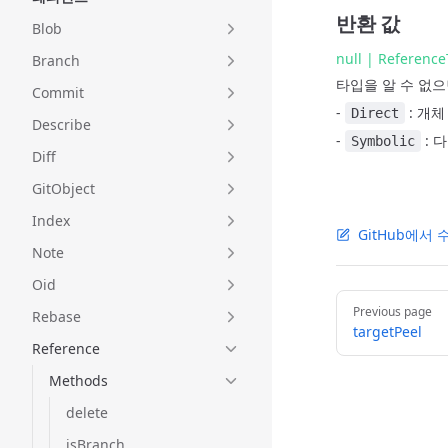
반환 값
Blob
null | Referenc
Branch
타입을 알 수 없
Commit
-
: 개체
Direct
Describe
-
: 
Symbolic
Diff
GitObject
Index
GitHub에서
Note
Oid
Pager
Previous page
Rebase
targetPeel
Reference
Methods
delete
isBranch